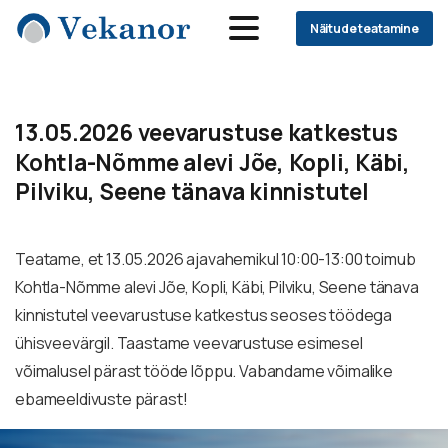
Näitude teatamine
13.05.2026
veevarustuse
katkestus
Kohtla-Nõmme
alevi
Jõe,
Kopli,
Käbi,
Pilviku,
Seene
tänava
kinnistutel
Teatame, et 13.05.2026 ajavahemikul 10:00-13:00 toimub
Kohtla-Nõmme alevi Jõe, Kopli, Käbi, Pilviku, Seene tänava
kinnistutel veevarustuse katkestus seoses töödega
ühisveevärgil. Taastame veevarustuse esimesel
võimalusel pärast tööde lõppu. Vabandame võimalike
ebameeldivuste pärast!