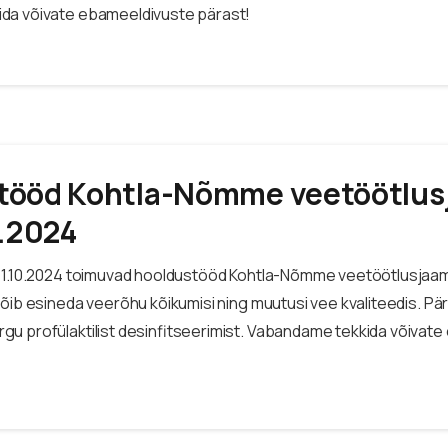
da võivate ebameeldivuste pärast!
tööd Kohtla-Nõmme veetöötlu
0.2024
-11.10.2024 toimuvad hooldustööd Kohtla-Nõmme veetöötlusjaa
võib esineda veerõhu kõikumisi ning muutusi vee kvaliteedis. Pä
u profülaktilist desinfitseerimist. Vabandame tekkida võivat