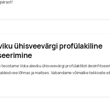
pärast!
viku ühisveevärgi profülakiline
seerimine
 teostame Voka aleviku ühisveevärgi profülaktilist desinfitseeri
aldeid vee lõhnas ja maitses. Vabandame võimalike tekkivate 