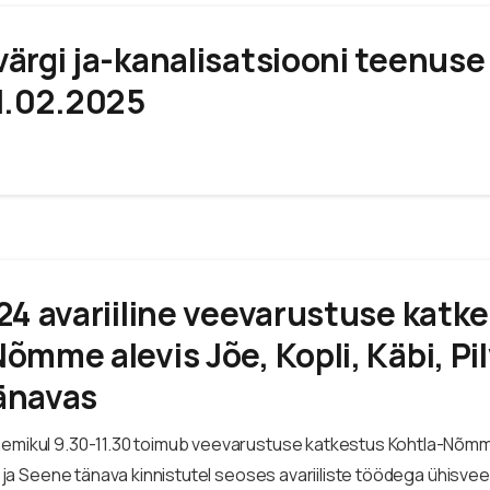
ärgi ja-kanalisatsiooni teenuse
1.02.2025
24 avariiline veevarustuse katk
õmme alevis Jõe, Kopli, Käbi, Pil
änavas
hemikul 9.30-11.30 toimub veevarustuse katkestus Kohtla-Nõmm
iku ja Seene tänava kinnistutel seoses avariiliste töödega ühisvee