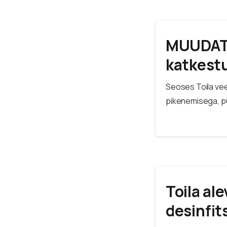
MUUDATU
katkestu
Seoses Toila vee
pikenemisega, pu
Toila al
desinfit