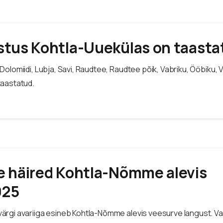
stus Kohtla-Uuekülas on taasta
olomiidi, Lubja, Savi, Raudtee, Raudtee põik, Vabriku, Ööbiku, V
taastatud.
e häired Kohtla-Nõmme alevis
025
ärgi avariiga esineb Kohtla-Nõmme alevis veesurve langust. 