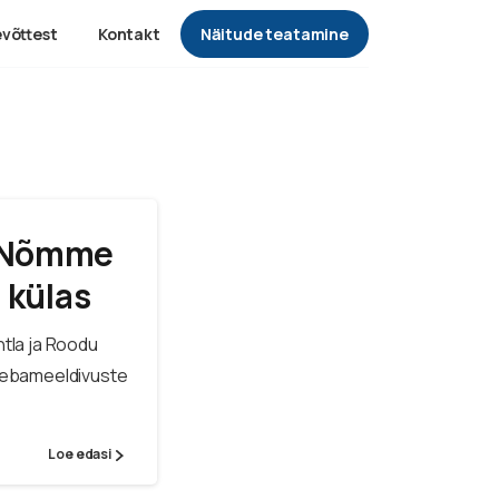
Näitude teatamine
evõttest
Kontakt
a-Nõmme
 külas
tla ja Roodu
e ebameeldivuste
Loe edasi