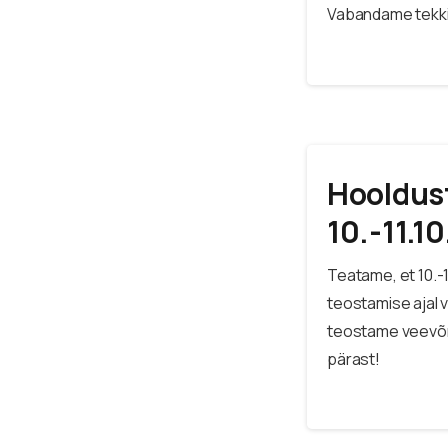
Vabandame tekki
Hooldus
10.-11.1
Teatame, et 10.
teostamise ajal 
teostame veevõrg
pärast!