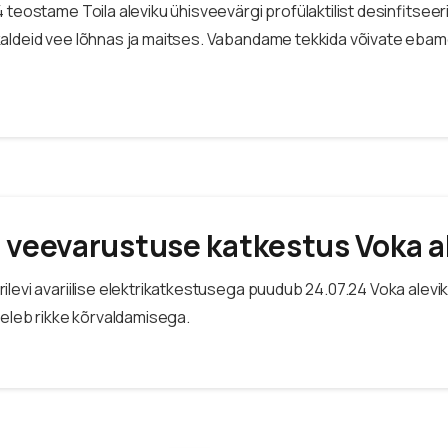
 teostame Toila aleviku ühisveevärgi profülaktilist desinfitseer
aldeid vee lõhnas ja maitses. Vabandame tekkida võivate ebam
 veevarustuse katkestus Voka a
ilevi avariilise elektrikatkestusega puudub 24.07.24 Voka alev
geleb rikke kõrvaldamisega.