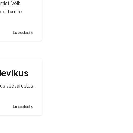
imist. Võib
eeldivuste
Loe edasi
levikus
ikus veevarustus.
Loe edasi