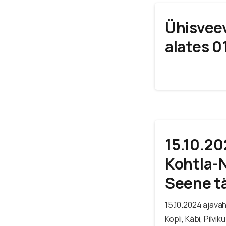
Ühisveev
alates 0
15.10.20
Kohtla-N
Seene t
15.10.2024 ajava
Kopli, Käbi, Pilv