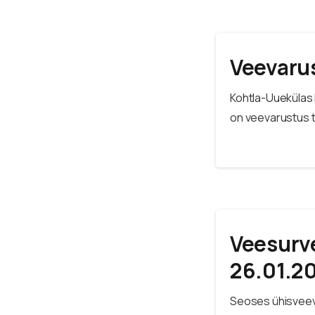
Veevaru
Kohtla-Uuekülas D
on veevarustus 
Veesurv
26.01.2
Seoses ühisveev