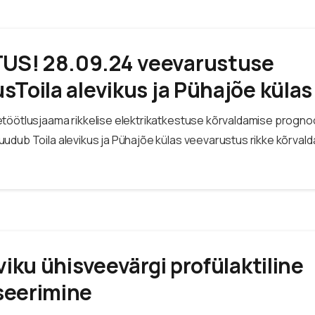
S! 28.09.24 veevarustuse
sToila alevikus ja Pühajõe külas
töötlusjaama rikkelise elektrikatkestuse kõrvaldamise progno
udub Toila alevikus ja Pühajõe külas veevarustus rikke kõrvald
eviku ühisveevärgi profülaktiline
seerimine