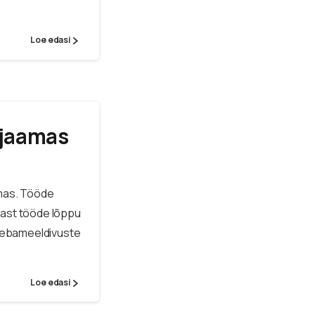
Loe edasi
sjaamas
mas. Tööde
rast tööde lõppu
e ebameeldivuste
Loe edasi