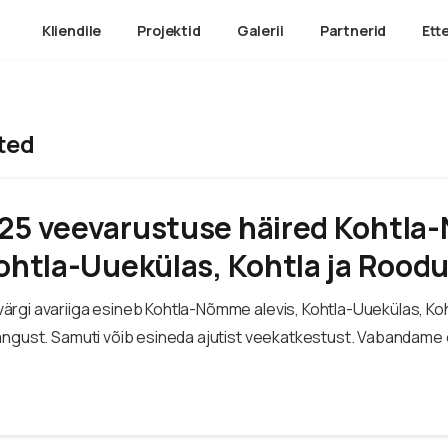
Kliendile
Projektid
Galerii
Partnerid
Ett
ted
025 veevarustuse häired Kohtl
Kohtla-Uuekülas, Kohtla ja Roodu
rgi avariiga esineb Kohtla-Nõmme alevis, Kohtla-Uuekülas, Koh
angust. Samuti võib esineda ajutist veekatkestust. Vabandam