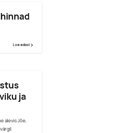
 hinnad
Loe edasi
estus
viku ja
e alevis Jõe,
värgil.