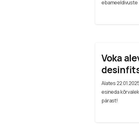
ebameeldivuste 
Voka ale
desinfit
Alates 22.01.2025
esineda kõrvalek
pärast!