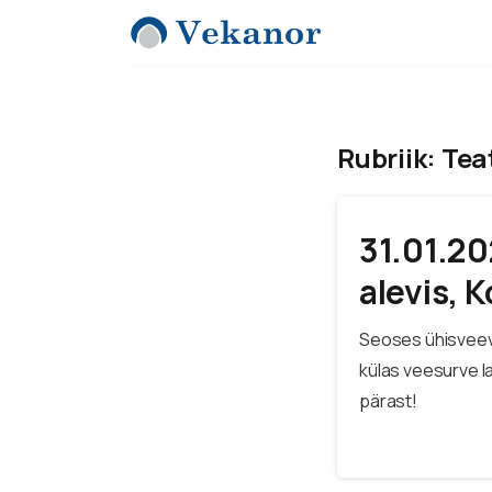
Rubriik:
Tea
31.01.2
alevis, 
Seoses ühisveevä
külas veesurve l
pärast!