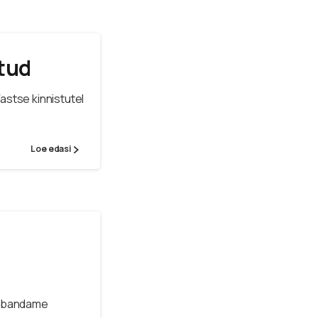
tud
astse kinnistutel
Loe edasi
Vabandame